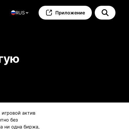
RUS
Приложение
угую
 игровой актив
тно без
ла ни одна биржа,