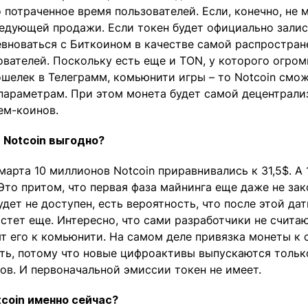
о потраченное время пользователей. Если, конечно, не 
едующей продажи. Если токен будет официально залис
вноваться с Биткоином в качестве самой распростран
вателей. Поскольку есть еще и TON, у которого огром
ошелек в Телеграмм, комьюнити игры – то Notcoin смо
параметрам. При этом монета будет самой децентрали
м-коинов.
 Notcoin выгодно?
марта 10 миллионов Notcoin приравнивались к 31,5$. А 
 Это притом, что первая фаза майнинга еще даже не зак
удет не доступен, есть вероятность, что после этой да
стет еще. Интересно, что сами разработчики не считаю
ят его к комьюнити. На самом деле привязка монеты к
ть, потому что новые цифроактивы выпускаются тольк
ов. И первоначальной эмиссии токен не имеет.
tcoin именно сейчас?