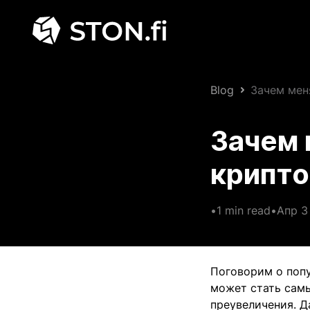
Blog
Зачем мен
Зачем 
крипто
•
1 min read
•
Апр 3
Поговорим о попу
может стать сам
преувеличения. Д