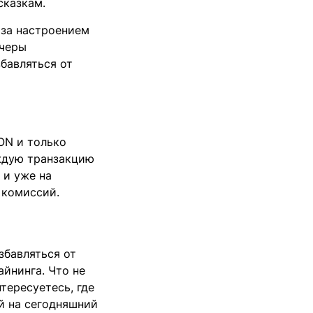
сказкам.
 за настроением
учеры
бавляться от
TON и только
аждую транзакцию
 и уже на
х комиссий.
збавляться от
айнинга. Что не
тересуетесь, где
й на сегодняшний