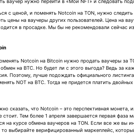
ть ваучер нужно перейти в «Мои NFT» и следовать под
ся с ценой, и поменять Notcoin на TON, нужно следить
ть цены на ваучеры других пользователей. Цена на ва
одится в просадке. Мы бы не рекомендовали сейчас из
oin
поменять Notcoin на Bitcoin нужно продать ваучеры за 
обмен на BTC. Но будет ли с этого выгода? Ведь за к
ия. Поэтому, лучше подождать официального листинга
енять NOT на BTC. Тогда не придется платить двойны
но сказать, что Notcoin – это перспективная монета, и
е стоит. Тем более 1 апреля завершается первая фаза м
ся на курсе обмена ваучеров на TON. Если все же вы ин
, то выбирайте верифицированный маркеплейс, которы