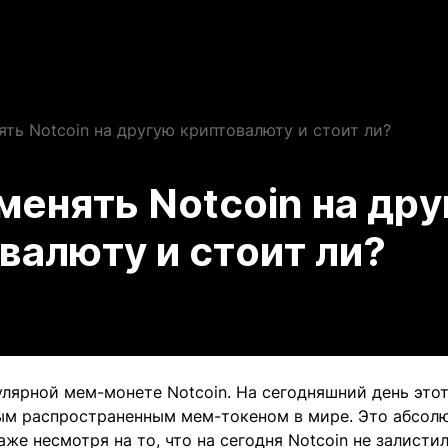
ять Notcoin на другую криптовалюту и стоит ли?
менять Notcoin на др
валюту и стоит ли?
лярной мем-монете Notcoin. На сегодняшний день этот
ым распространенным мем-токеном в мире. Это абсолю
аже несмотря на то, что на сегодня Notcoin не залисти