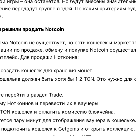
ой игры – она останется. Но будут внесены значительны
ение передадут группе людей. По каким критериям буд
я.
ы решили продать Notcoin
ма Notcoin не существует, но есть кошелек и маркетпле
рации по продаже, обмену и покупке Notcoin осуществ
тплейс. Для продажи Ноткоина:
создать кошелек для хранения монет.
ошелька должен быть хотя бы 1-2 TON. Это нужно для о
те перейти в раздел Trade.
му НотКоинов и перевести их в ваучеры.
TON кошелек и оплатить комиссию блокчейна.
уется пару минут для отображения ваучера в кошельке.
 подключить кошелек к Getgems и открыть коллекцию.