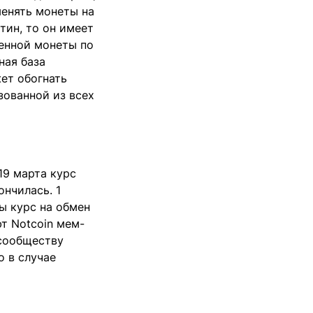
менять монеты на
тин, то он имеет
енной монеты по
ная база
жет обогнать
зованной из всех
19 марта курс
ончилась. 1
ты курс на обмен
т Notcoin мем-
 сообществу
о в случае