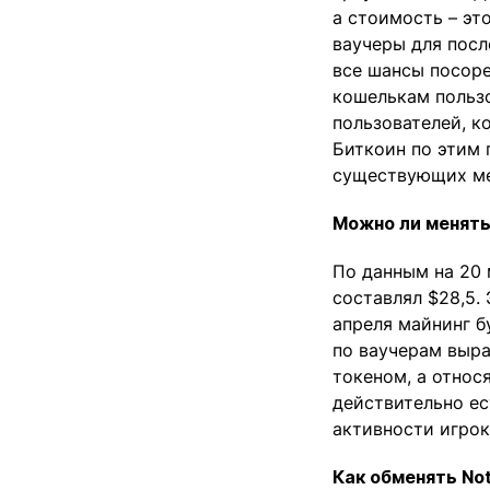
а стоимость – эт
ваучеры для посл
все шансы посоре
кошелькам пользо
пользователей, к
Биткоин по этим 
существующих ме
Можно ли менять
По данным на 20 
составлял $28,5.
апреля майнинг б
по ваучерам выра
токеном, а относ
действительно ес
активности игрок
Как обменять No