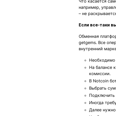
Что касается сам
например, управл
– не раскрываетс
Если все-таки в
Обменная платфор
getgems. Все опе
внутренний марке
Необходимо 
На балансе к
комиссии.
В Notcoin бо
Выбрать сум
Подключить 
Иногда треб
Далее нужно