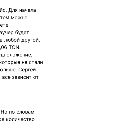
йс. Для начала
атем можно
яете
аучер будет
в любой другой.
,06 TON.
едположение,
 которые не стали
ольше. Сергей
 все зависит от
 Но по словам
ое количество