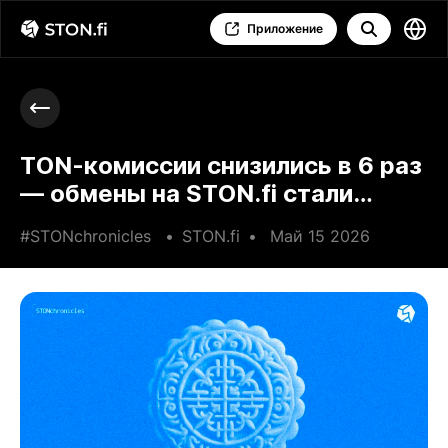
Приложение
TON-комиссии снизились в 6 раз
— обмены на STON.fi стали
дешевле
#STONchronicles
•
STON.fi
•
Май 15 2026
•
1 min read