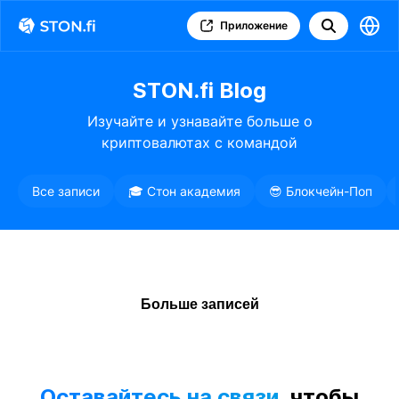
Приложение
STON.fi Blog
Изучайте и узнавайте больше о
криптовалютах с командой
STON.fi
Все записи
🎓 Стон академия
😎 Блокчейн-Поп
Больше записей
Оставайтесь на связи,
чтобы