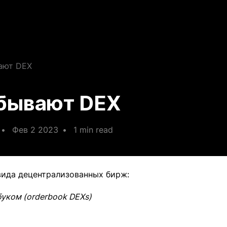
ают DEX
бывают DEX
•
Фев 2 2023
•
1 min read
вида децентрализованных бирж:
уком (orderbook DEXs)