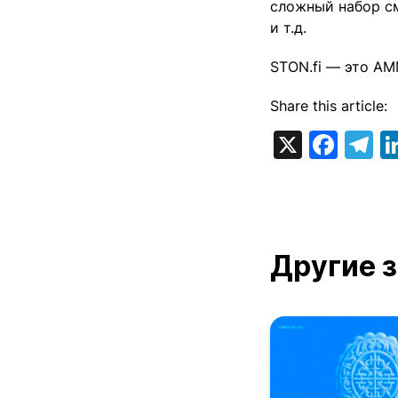
сложный набор с
и т.д.
STON.fi — это AM
Share this article:
X
Fac
T
Другие 