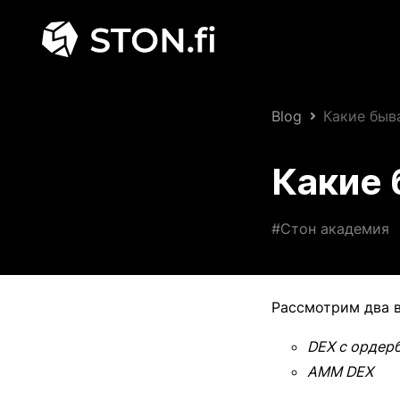
Blog
Какие быв
Какие 
#Стон академия
Рассмотрим два 
DEX с ордерб
AMM DEX