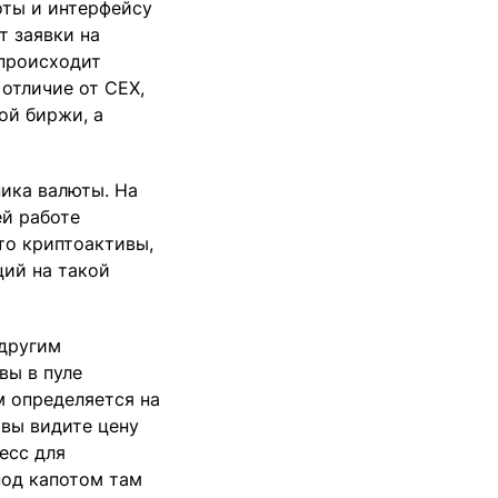
ты и интерфейсу
т заявки на
 происходит
 отличие от CEX,
ой биржи, а
ика валюты. На
ей работе
то криптоактивы,
ий на такой
 другим
вы в пуле
м определяется на
 вы видите цену
есс для
под капотом там