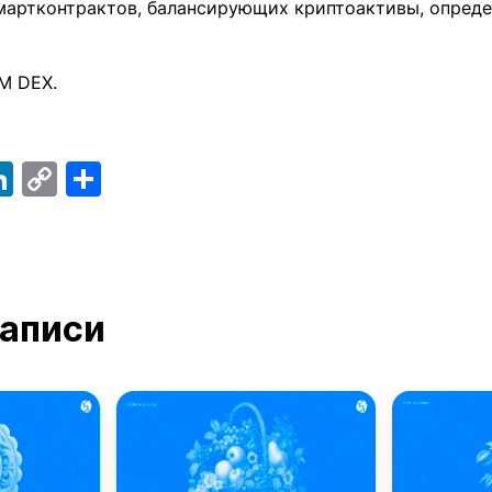
мартконтрактов, балансирующих криптоактивы, опред
M DEX.
ebook
elegram
LinkedIn
Copy
Отправить
Link
записи