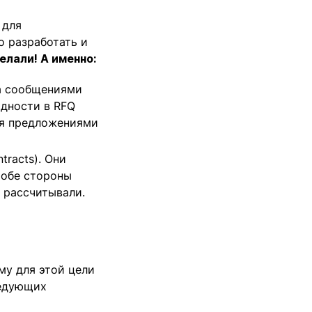
 для
о разработать и
елали! А именно:
на сообщениями
дности в RFQ
ся предложениями
tracts). Они
 обе стороны
 рассчитывали.
му для этой цели
ледующих