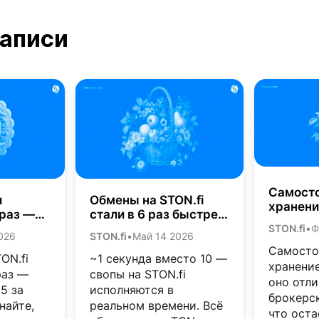
записи
Самост
и
Обмены на STON.fi
хранени
 раз —
стали в 6 раз быстрее
токениз
N.fi
благодаря
STON.fi
•
Ф
предста
026
STON.fi
•
Май 14 2026
е
обновлению TON
рыночны
Самосто
Catchain 2.0
ON.fi
~1 секунда вместо 10 —
вашем 
хранение
раз —
свопы на STON.fi
оно отли
5 за
исполняются в
брокерск
найте,
реальном времени. Всё
что оста