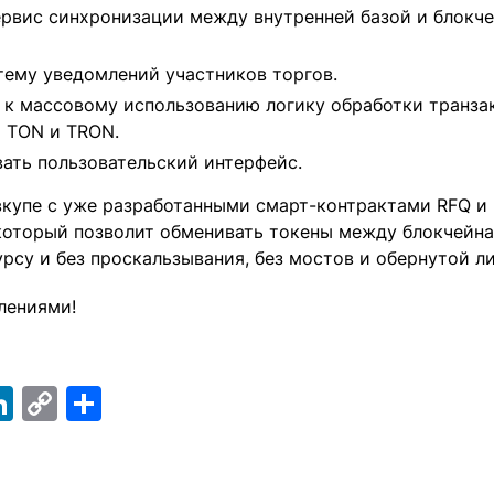
ервис синхронизации между внутренней базой и блокч
тему уведомлений участников торгов.
 к массовому использованию логику обработки транз
 TON и TRON.
ать пользовательский интерфейс.
вкупе с уже разработанными смарт-контрактами RFQ и
который позволит обменивать токены между блокчейн
рсу и без проскальзывания, без мостов и обернутой л
лениями!
ebook
elegram
LinkedIn
Copy
Отправить
Link