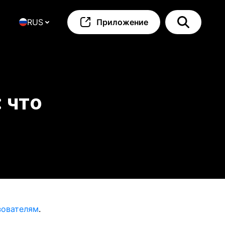
RUS
Приложение
 что
зователям
.