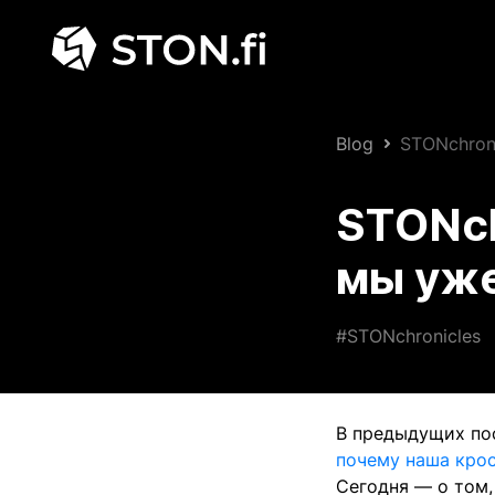
Blog
STONchroni
STONch
мы уже
#STONchronicles
В предыдущих по
почему наша крос
Сегодня — о том,