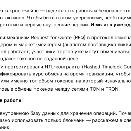
т в кросс-чейне — надежность работы и безопасность
их активов. Чтобы быть в этом уверенными, необходим
рототип и первые внутренние версии.
И мы это уже сд
ли механизм Request for Quote (RFQ) в протокол обме
ером и маркет-мейкером (аналогом поставщика ликви
кол работает, участники торгов уже могут обменивать
родаже токенов по заданной цене.
и протестировали HTL-контракты (Hashed Timelock Con
афиксировать курс обмена на время транзакции, чтобы
чили именно тот объем токенов, на который изначально
товые обмены токенов между сетями TON и TRON!
в работе:
 внутреннюю базу данных для хранения операций. Поче
азно использовать только блокчейн — расскажем в с
оник.