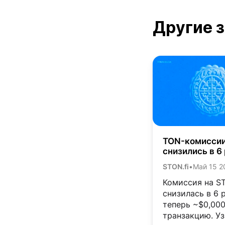
Другие 
TON-комисси
снизились в 6
обмены на STO
STON.fi
•
Май 15 2
стали дешевл
Комиссия на ST
снизилась в 6 
теперь ~$0,000
транзакцию. Уз