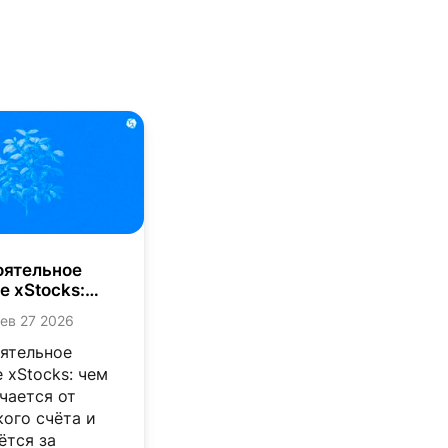
оятельное
е xStocks:
ированные
ев 27 2026
вления
х активов в
ятельное
кошельке
 xStocks: чем
чается от
ого счёта и
ётся за