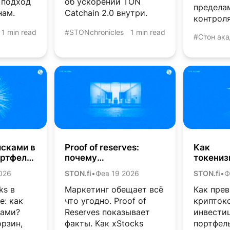
 подход
об ускорении TON
предела
нам.
Catchain 2.0 внутри.
контроля
1 min read
#STONchronicles
1 min read
#Стон ак
исками в
Proof of reserves:
Как
ртфеле:
почему
токениз
cks
подтверждение
активы 
026
STON.fi
•
Фев 19 2026
STON.fi
•
Ф
резервов в ончейне
вытесн
важнее красивых
традиц
ks в
Маркетинг обещает всё
Как прев
слайдов
брокер
е: как
что угодно. Proof of
крипток
ками?
Reserves показывает
инвести
рзин,
факты. Как xStocks
портфел