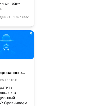
ми ончейн-
.
адемия
1 min read
ированные
незаметно
ев 17 2026
яют
ионных
ратить
ов
ошелек в
ционный
ь? Сравниваем