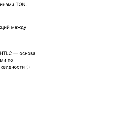
ейнами TON,
акций между
 HTLC — основа
ами по
иквидности ✨