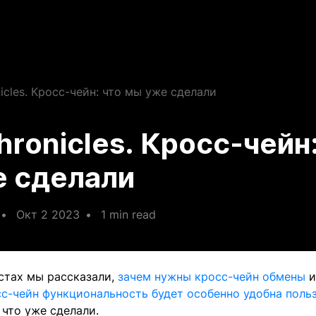
cles. Кросс-чейн: что мы уже сделали
ronicles. Кросс-чейн:
 сделали
•
Окт 2 2023
•
1 min read
стах мы рассказали,
зачем нужны кросс-чейн обмены
и
с-чейн функциональность будет особенно удобна поль
 что уже сделали.