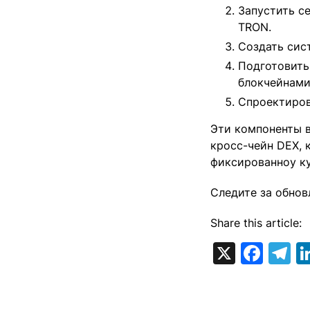
Запустить с
TRON.
Создать сис
Подготовить
блокчейнами
Спроектиров
Эти компоненты 
кросс-чейн DEX, 
фиксированноу ку
Следите за обнов
Share this article:
X
Fac
T