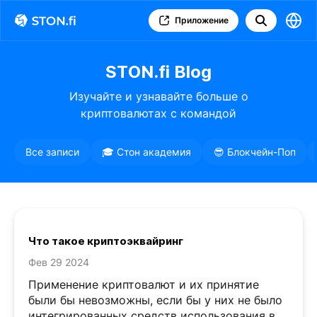
Приложение
STON.fi Blog
Изучайте и узнавайте больше о
криптовалютах с командой
STON.fi
Все записи
🎓 Стон академия
😎 Блокчейн-Поп
Что такое криптоэквайринг
Фев 29 2024
Применение криптовалют и их принятие
были бы невозможны, если бы у них не было
интегрированных средств использования в