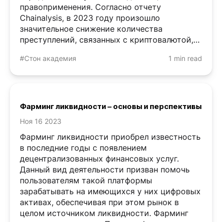
правоприменения. Согласно отчету
Chainalysis, в 2023 году произошло
значительное снижение количества
преступлений, связанных с криптовалютой,
во многом из-за общего спада объемов
#Стон академия
1 min read
ликвидности на рынке, что сделало его ...
Фарминг ликвидности – основы и перспективы
Ноя 16 2023
Фарминг ликвидности приобрел известность
в последние годы с появлением
децентрализованных финансовых услуг.
Данный вид деятельности призван помочь
пользователям такой платформы
зарабатывать на имеющихся у них цифровых
активах, обеспечивая при этом рынок в
целом источником ликвидности. Фарминг