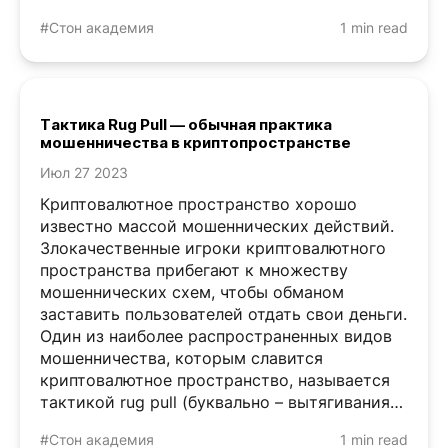
рассмотрим основные ...
#Стон академия
1 min read
Тактика Rug Pull — обычная практика
мошенничества в криптопространстве
Июл 27 2023
Криптовалютное пространство хорошо
известно массой мошеннических действий.
Злокачественные игроки криптовалютного
пространства прибегают к множеству
мошеннических схем, чтобы обманом
заставить пользователей отдать свои деньги.
Один из наиболее распространенных видов
мошенничества, которым славится
криптовалютное пространство, называется
тактикой rug pull (буквально – вытягивания
коврика, анг.). Что такое тактика rug pull?
#Стон академия
1 min read
Rug pull — ...