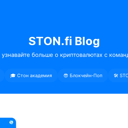
STON.fi Blog
 узнавайте больше о криптовалютах с коман
🎓 Стон академия
😎 Блокчейн-Поп
🛠️ ST