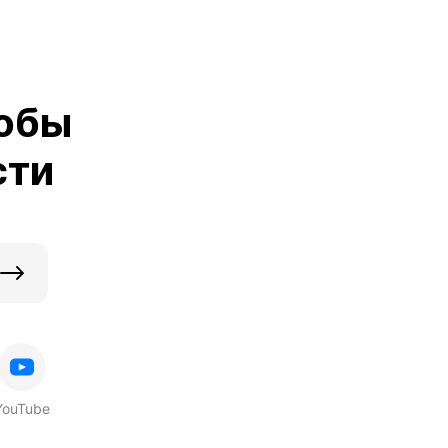
обы
сти
YouTube