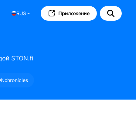
RUS
Приложение
дой STON.fi
ONchronicles