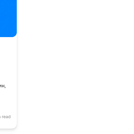
ин,
n read