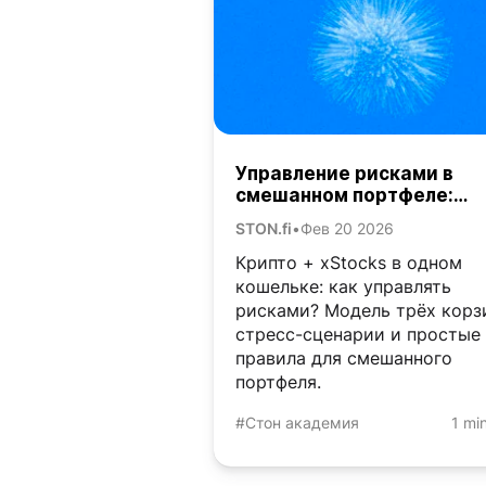
Управление рисками в
смешанном портфеле:
крипто + xStocks
STON.fi
•
Фев 20 2026
Крипто + xStocks в одном
кошельке: как управлять
рисками? Модель трёх корз
стресс-сценарии и простые
правила для смешанного
портфеля.
#Стон академия
1 mi