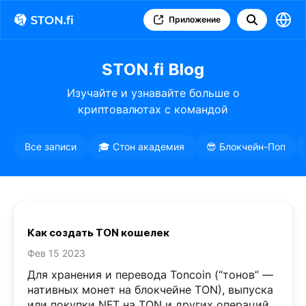
Приложение
STON.fi Blog
Изучайте и узнавайте больше о
криптовалютах с командой
STON.fi
Все записи
🎓 Стон академия
😎 Блокчейн-Поп
Как создать TON кошелек
Фев 15 2023
Для хранения и перевода Toncoin (“тонов” —
нативных монет на блокчейне TON), выпуска
или покупки NFT на TON и других операций,